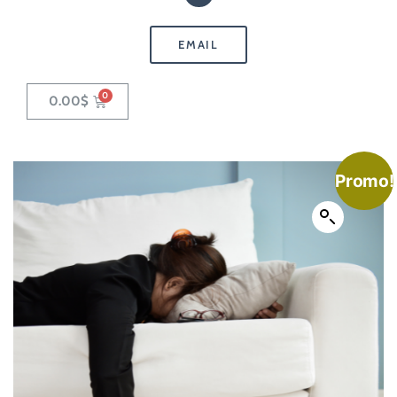
EMAIL
0.00
$
Promo!