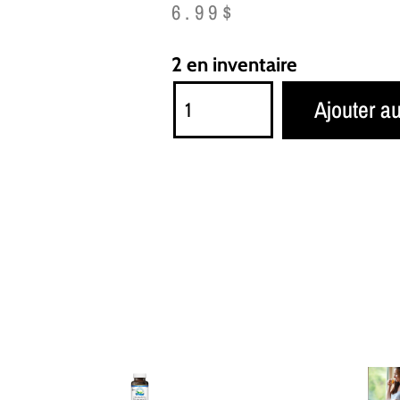
6.99
$
2 en inventaire
Ajouter a