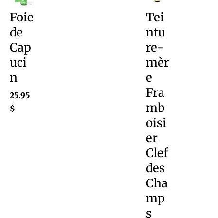
Foie
Tei
de
ntu
Cap
re-
uci
mèr
n
e
Fra
25.95
mb
$
oisi
er
Clef
des
Cha
mp
s