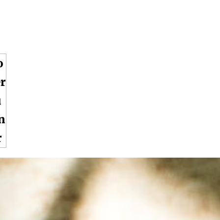
o
r
u
n
r