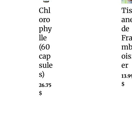
Chl
Ti
oro
an
phy
de
lle
Fr
(60
m
cap
ois
sule
er
s)
13.9
$
26.75
$