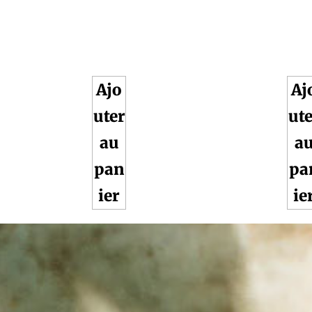
Ajo
Aj
uter
ute
au
a
pan
pa
ier
ie