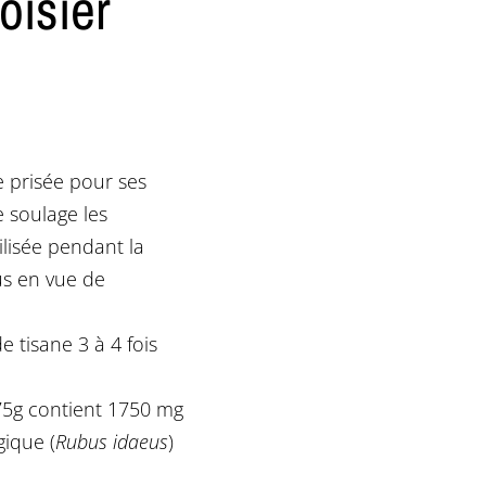
oisier
e prisée pour ses
e soulage les
ilisée pendant la
us en vue de
tisane 3 à 4 fois
75g contient 1750 mg
gique (
Rubus idaeus
)